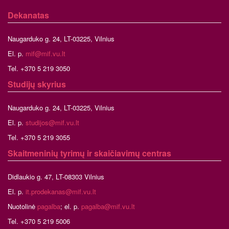
Dekanatas
Naugarduko g. 24, LT-03225, Vilnius
El. p.
mif@mif.vu.lt
Tel. +370 5 219 3050
Studijų skyrius
Naugarduko g. 24, LT-03225, Vilnius
El. p.
studijos@mif.vu.lt
Tel. +370 5 219 3055
Skaitmeninių tyrimų ir skaičiavimų centras
Didlaukio g. 47, LT-08303 Vilnius
El. p.
it.prodekanas@mif.vu.lt
Nuotolinė
pagalba
; el. p.
pagalba@mif.vu.lt
Tel. +370 5 219 5006