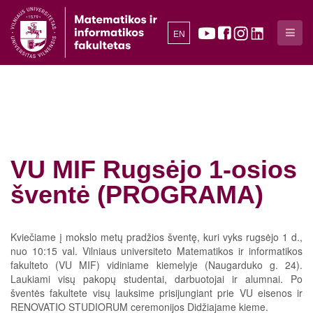
EN
VU MIF Rugsėjo 1-osios
šventė (PROGRAMA)
Kviečiame į mokslo metų pradžios šventę, kuri vyks rugsėjo 1 d.,
nuo 10:15 val. Vilniaus universiteto Matematikos ir informatikos
fakulteto (VU MIF) vidiniame kiemelyje (Naugarduko g. 24).
Laukiami visų pakopų studentai, darbuotojai ir alumnai. Po
šventės fakultete visų lauksime prisijungiant prie VU eisenos ir
RENOVATIO STUDIORUM ceremonijos Didžiajame kieme.