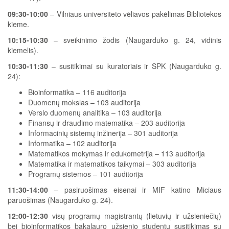
09:30-10:00
– Vilniaus universiteto vėliavos pakėlimas Bibliotekos
kieme.
10:15-10:30
– sveikinimo žodis (Naugarduko g. 24, vidinis
kiemelis).
10:30-11:30
– susitikimai su kuratoriais ir SPK (Naugarduko g.
24):
Bioinformatika – 116 auditorija
Duomenų mokslas – 103 auditorija
Verslo duomenų analitika – 103 auditorija
Finansų ir draudimo matematika – 203 auditorija
Informacinių sistemų inžinerija – 301 auditorija
Informatika – 102 auditorija
Matematikos mokymas ir edukometrija – 113 auditorija
Matematika ir matematikos taikymai – 303 auditorija
Programų sistemos – 101 auditorija
11:30-14:00
– pasiruošimas eisenai ir MIF katino Miciaus
paruošimas (Naugarduko g. 24).
12:00-12:30
visų programų magistrantų (lietuvių ir užsieniečių)
bei bioinformatikos bakalauro užsienio studentų susitikimas su