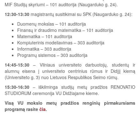
MIF Studijų skyriumi – 101 auditorija (Naugarduko g. 24).
12:30-13:30
magistrantų susitikimai su SPK (Naugarduko g. 24):
Duomenų mokslas – 101 auditorija
Finansų ir draudimo matematika – 101 auditorija
Matematika – 101 auditorija
Kompiuterinis modeliavimas – 303 auditorija
Informatika – 303 auditorija
Programų sistemos – 303 auditorija
14:45-15:30
– Vilniaus universiteto darbuotojų, studentų ir
alumnų eisena į universiteto centrinius rūmus ir Didįjį kiemą
(Universiteto g. 3) nuo Lietuvos Respublikos Seimo rūmų.
15:30-16:30
– iškilminga studijų metų pradžios RENOVATIO
STUDIORUM ceremonija VU Didžiajame kieme.
Visą VU mokslo metų pradžios renginių pirmakursiams
programą rasite
čia
.