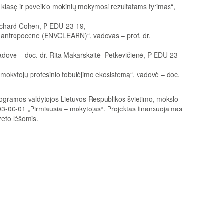
 klasę ir poveikio mokinių mokymosi rezultatams tyrimas“,
 Richard Cohen, P-EDU-23-19,
is antropocene (ENVOLEARN)“, vadovas – prof. dr.
adovė – doc. dr. Rita Makarskaitė–Petkevičienė, P-EDU-23-
 mokytojų profesinio tobulėjimo ekosistemą“, vadovė – doc.
ogramos valdytojos Lietuvos Respublikos švietimo, mokslo
03-06-01 „Pirmiausia – mokytojas“. Projektas finansuojamas
eto lėšomis.