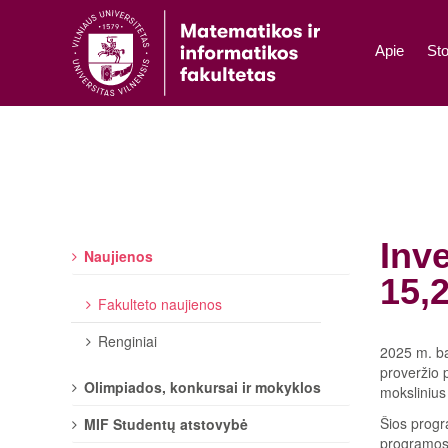
Apie
Sto
Inve
Naujienos
15,
Fakulteto naujienos
Renginiai
2025 m. ba
proveržio 
Olimpiados, konkursai ir mokyklos
mokslinius 
Šios progra
MIF Studentų atstovybė
programose