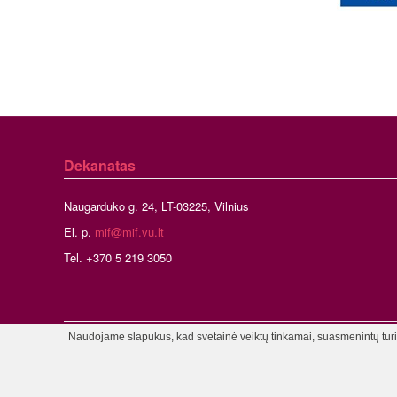
Dekanatas
Naugarduko g. 24, LT-03225, Vilnius
El. p.
mif@mif.vu.lt
Tel. +370 5 219 3050
Naudojame slapukus, kad svetainė veiktų tinkamai, suasmenintų turinį
©2026 Vil