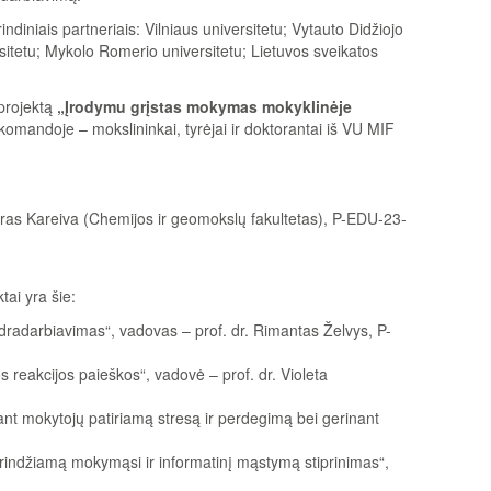
diniais partneriais: Vilniaus universitetu; Vytauto Didžiojo
sitetu; Mykolo Romerio universitetu; Lietuvos sveikatos
 projektą
„Įrodymu grįstas mokymas mokyklinėje
komandoje – mokslininkai, tyrėjai ir doktorantai iš VU MIF
aras Kareiva (Chemijos ir geomokslų fakultetas), P-EDU-23-
tai yra šie:
ndradarbiavimas“, vadovas – prof. dr. Rimantas Želvys, P-
 reakcijos paieškos“, vadovė – prof. dr. Violeta
t mokytojų patiriamą stresą ir perdegimą bei gerinant
rindžiamą mokymąsi ir informatinį mąstymą stiprinimas“,