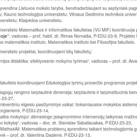
yvendina Lietuvos mokslo taryba, bendradarbiaujant su septyniais pagrin
tu; Kauno technologijos universitetu; Vilniaus Gedimino technikos univer
ersitetu; Klaipėdos universitetu.
niversiteto Matematikos ir informatikos fakultetas (VU MIF) koordinuoja
oje“
, vadovas – prof. habil. dr. Rimas Norvaiša, P-EDU-23-8. Projekto 
 matematikos instituto, Matematikos instituto bei Filosofijos fakulteto.
iversiteto projektai, koordinuojami kitų fakultetų:
ijos didaktika: efektyvesnio mokymo tyrimas“, vadovas – prof. dr. Aiv
 fakulteto koordinuojami Edukologijos tyrimų proveržio programos projek
agogų rengimo tarptautinė dimensija: tarptautinis ir tarpinstitucinis be
-23-27,
inkventiniu elgesiu pasižymintys vaikai: tinkamiausios mokyklos sistemos
rgianienė, P-EDU-23-14,
alba mokytojui: dėmesingo įsisąmoninimo intervencijų taikymas mažinan
o kokybę“, vadovas – doc. dr. Stanislav Sabaliauskas, P-EDU-23-23,
iMaths4All: Matematikos problemų sprendimo taikant technologijomis g
vė – prof. dr. Valentina Dagienė, P-EDU-23-13,