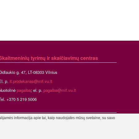
Skaitmeninių tyrimų ir skaičiavimų centras
Didlaukio g. 47, LT-08303 Vilnius
El. p.
it.prodekanas@mif.vu.lt
Nuotolinė
pagalba
; el. p.
pagalba@mif.vu.lt
Tel. +370 5 219 5006
alijamės informacija apie tai, kaip naudojatės mūsų svetaine, su savo
stratorius