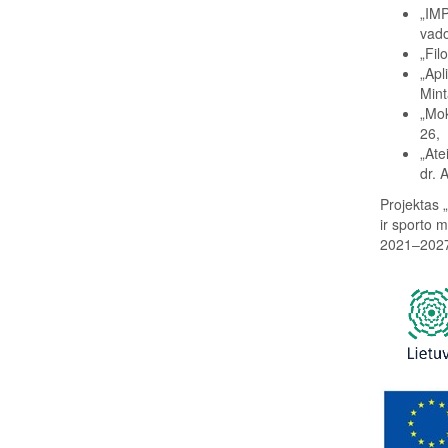
„IMP
vado
„Fil
„Apl
Mint
„Mok
26,
„Ate
dr. 
Projektas 
ir sporto 
2021‒2027 