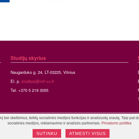
Studijų skyrius
Naugarduko g. 24, LT-03225, Vilnius
El. p.
studijos@mif.vu.lt
Tel. +370 5 219 3055
 bei skelbimus, teiktų socialinės medijos funkcijas ir analizuotų srautą. Taip pat d
niaus universitetas, Matematikos ir informatikos fakultetas
Tinklalapio admini
socialinės medijos, reklamavimo ir analizės partneriais.
Privatumo politika
SUTINKU
ATMESTI VISUS