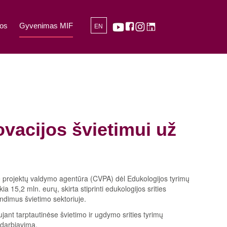
os
Gyvenimas MIF
EN
inovacijos švietimui už
e projektų valdymo agentūra (CVPA) dėl Edukologijos tyrimų
15,2 mln. eurų, skirta stiprinti edukologijos srities
endimus švietimo sektoriuje.
ujant tarptautinėse švietimo ir ugdymo srities tyrimų
adarbiavimą.