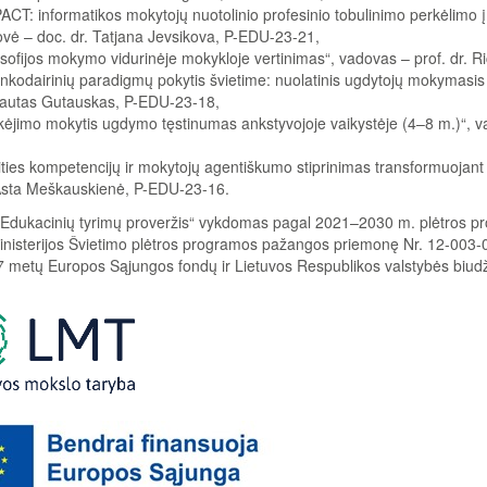
ACT: informatikos mokytojų nuotolinio profesinio tobulinimo perkėlimo į
vė – doc. dr. Tatjana Jevsikova, P-EDU-23-21,
osofijos mokymo vidurinėje mokykloje vertinimas“, vadovas – prof. dr.
inkodairinių paradigmų pokytis švietime: nuolatinis ugdytojų mokymas
autas Gutauskas, P-EDU-23-18,
ėjimo mokytis ugdymo tęstinumas ankstyvojoje vaikystėje (4–8 m.)“, v
ities kompetencijų ir mokytojų agentiškumo stiprinimas transformuojant
Asta Meškauskienė, P-EDU-23-16.
„Edukacinių tyrimų proveržis“ vykdomas pagal 2021–2030 m. plėtros pr
ministerijos Švietimo plėtros programos pažangos priemonę Nr. 12-003-
metų Europos Sąjungos fondų ir Lietuvos Respublikos valstybės biudž