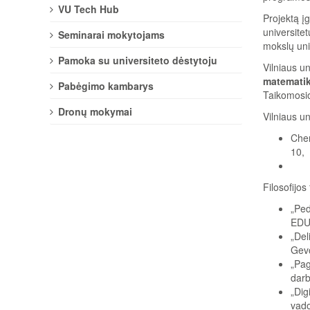
VU Tech Hub
Projektą įg
universite
Seminarai mokytojams
mokslų univ
Pamoka su universiteto dėstytoju
Vilniaus u
matematik
Pabėgimo kambarys
Taikomosios
Dronų mokymai
Vilniaus un
Chem
10,
Filosofijos
„Ped
EDU
„Del
Gevo
„Pag
darb
„Dig
vado