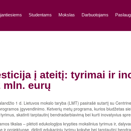
jantiesiems
Studentams
Mokslas
Darbuotojams
Paslaug
sticija į ateitį: tyrimai ir 
2 mln. eurų
landžio 1 d. Lietuvos mokslo taryba (LMT) pasirašė sutartį su Centrin
programos įgyvendinimo. Ketverių metų programa, kurios biudžetas siekia 
tyrimus, skatinti tarptautinį bendradarbiavimą bei kurti inovatyvius spr
mos tikslas – plėtoti edukologijos krypties mokslinius tyrimus ir, dalyva
 ir projektuose, didinti edukacinių tyrimų kokybę bei tarptautinį bendr