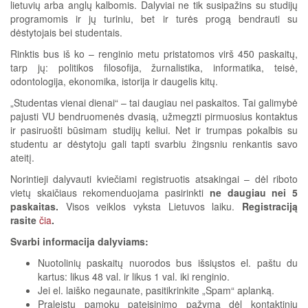
lietuvių arba anglų kalbomis. Dalyviai ne tik susipažins su studijų
programomis ir jų turiniu, bet ir turės progą bendrauti su
dėstytojais bei studentais.
Rinktis bus iš ko – renginio metu pristatomos virš 450 paskaitų,
tarp jų: politikos filosofija, žurnalistika, informatika, teisė,
odontologija, ekonomika, istorija ir daugelis kitų.
„Studentas vienai dienai“ – tai daugiau nei paskaitos. Tai galimybė
pajusti VU bendruomenės dvasią, užmegzti pirmuosius kontaktus
ir pasiruošti būsimam studijų keliui. Net ir trumpas pokalbis su
studentu ar dėstytoju gali tapti svarbiu žingsniu renkantis savo
ateitį.
Norintieji dalyvauti kviečiami registruotis atsakingai – dėl riboto
vietų skaičiaus rekomenduojama pasirinkti
ne daugiau nei 5
paskaitas.
Visos veiklos vyksta Lietuvos laiku.
Registraciją
rasite
čia
.
Svarbi informacija dalyviams:
Nuotolinių paskaitų nuorodos bus išsiųstos el. paštu du
kartus: likus 48 val. ir likus 1 val. iki renginio.
Jei el. laiško negaunate, pasitikrinkite „Spam“ aplanką.
Praleistų pamokų pateisinimo pažymą dėl kontaktinių