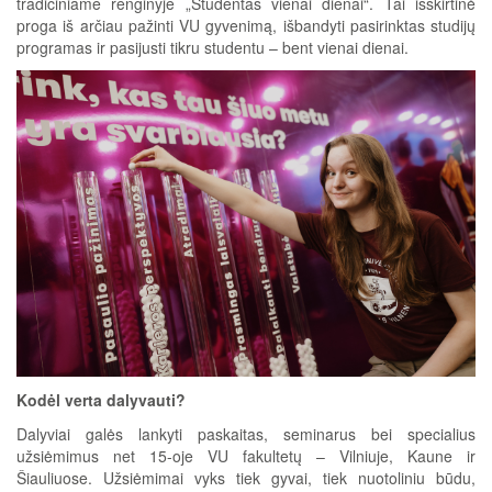
tradiciniame renginyje „Studentas vienai dienai“. Tai išskirtinė
proga iš arčiau pažinti VU gyvenimą, išbandyti pasirinktas studijų
programas ir pasijusti tikru studentu – bent vienai dienai.
Kodėl verta dalyvauti?
Dalyviai galės lankyti paskaitas, seminarus bei specialius
užsiėmimus net 15-oje VU fakultetų – Vilniuje, Kaune ir
Šiauliuose. Užsiėmimai vyks tiek gyvai, tiek nuotoliniu būdu,