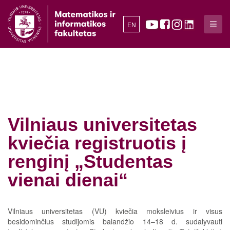
EN
Vilniaus universitetas
kviečia registruotis į
renginį „Studentas
vienai dienai“
Vilniaus universitetas (VU) kviečia moksleivius ir visus
besidominčius studijomis balandžio 14–18 d. sudalyvauti