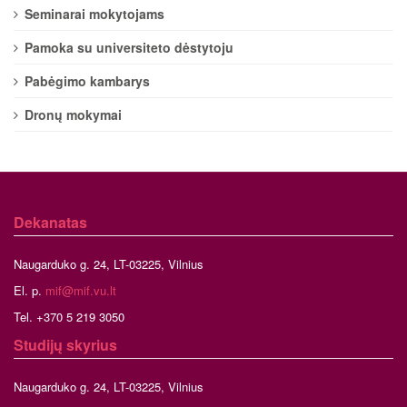
Seminarai mokytojams
Pamoka su universiteto dėstytoju
Pabėgimo kambarys
Dronų mokymai
Dekanatas
Naugarduko g. 24, LT-03225, Vilnius
El. p.
mif@mif.vu.lt
Tel. +370 5 219 3050
Studijų skyrius
Naugarduko g. 24, LT-03225, Vilnius