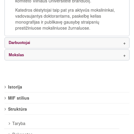
komiteto Vilniaus Universitete branduolį.
Katedros dėstytojai taip pat yra aktyvūs mokslininkai,
vadovaujantys doktorantams, paskelbę kelias
monografijas ir publikavę gausybę straipsnių
prestižiniuose moksliniuose žurnaluose.
Darbuotojai
Mokslas
Istorija
MIF stilius
Struktūra
Taryba