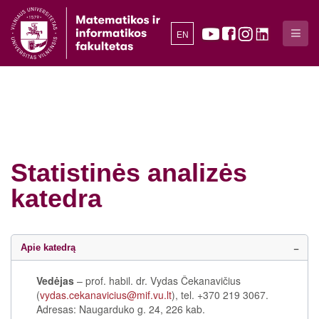
EN
Statistinės analizės
katedra
Apie katedrą
Vedėjas
– prof. habil. dr. Vydas Čekanavičius
(
vydas.cekanavicius@mif.vu.lt
), tel. +370 219 3067.
Adresas: Naugarduko g. 24, 226 kab.