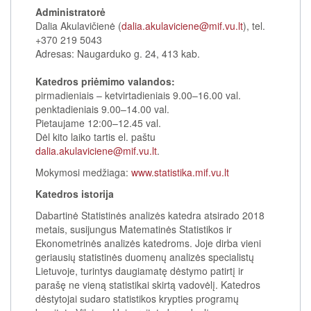
Administratorė
Dalia Akulavičienė (
dalia.akulaviciene@mif.vu.lt
), tel.
+370 219 5043
Adresas: Naugarduko g. 24, 413 kab.
Katedros priėmimo valandos:
pirmadieniais – ketvirtadieniais 9.00–16.00 val.
penktadieniais 9.00–14.00 val.
Pietaujame 12:00–12.45 val.
Dėl kito laiko tartis el. paštu
dalia.akulaviciene@mif.vu.lt
.
Mokymosi medžiaga:
www.statistika.mif.vu.lt
Katedros istorija
Dabartinė Statistinės analizės katedra atsirado 2018
metais, susijungus Matematinės Statistikos ir
Ekonometrinės analizės katedroms. Joje dirba vieni
geriausių statistinės duomenų analizės specialistų
Lietuvoje, turintys daugiamatę dėstymo patirtį ir
parašę ne vieną statistikai skirtą vadovėlį. Katedros
dėstytojai sudaro statistikos krypties programų