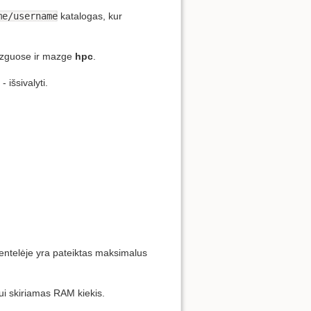
me/username
katalogas, kur
mazguose ir mazge
hpc
.
 išsivalyti.
 lentelėje yra pateiktas maksimalus
ui skiriamas RAM kiekis.