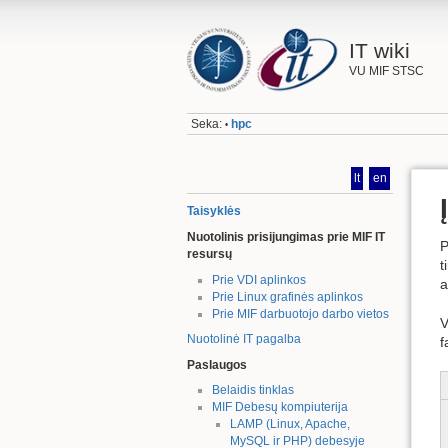
IT wiki
VU MIF STSC
Seka:
hpc
•
lt
en
Taisyklės
Nuotolinis prisijungimas prie MIF IT
P
resursų
t
Prie VDI aplinkos
a
Prie Linux grafinės aplinkos
Prie MIF darbuotojo darbo vietos
V
Nuotolinė IT pagalba
f
Paslaugos
Belaidis tinklas
MIF Debesų kompiuterija
LAMP (Linux, Apache,
MySQL ir PHP) debesyje