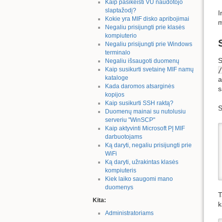
Kaip pasikeisti VU naudotojo
slaptažodį?
I
Kokie yra MIF disko apribojimai
m
Negaliu prisijungti prie klasės
kompiuterio
Negaliu prisijungti prie Windows
terminalo
Negaliu išsaugoti duomenų
/
Kaip susikurti svetainę MIF namų
kataloge
a
Kada daromos atsarginės
s
kopijos
Kaip susikurti SSH raktą?
S
Duomenų mainai su nutolusiu
serveriu "WinSCP"
Kaip aktyvinti Microsoft PĮ MIF
darbuotojams
Ką daryti, negaliu prisijungti prie
WiFi
Ką daryti, užrakintas klasės
kompiuteris
Kiek laiko saugomi mano
duomenys
T
Kita:
k
Administratoriams