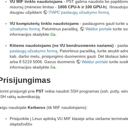
VU MIF tinklo naudotojams
- PST galima naudotis be papildomos 
resursų (mėnesio limitas -
1000 CPU-h ir 100 GPU-h
). Išnaudojus
daugiau užpildant
ITAPC paslaugų užsakymo formą
.
VU kompiuterių tinklo naudotojams
- paslaugoms gauti turite u
užsakymo formą
. Patvirtinus paraišką,
Waldur portale
turite su
informacijos skaitykite
čia
.
Kitiems naudotojams (ne VU bendruomenės nariams)
- pasla
paslaugų užsakymo formą
. Patvirtinus paraišką, turite atvykti a
kab. darbo metu, prisijungimo duomenims gauti. Dėl tikslaus laiko 
arba 8 5219 5006. Gavus duomenis
Waldur portale
turite susi
informacijos skaitykite
čia
.
Prisijungimas
orint prisijungti prie
PST
reikia naudoti SSH programas (ssh, putty, wi
SH raktų autentikaciją.
eigu naudojate
Kerberos
(tik MIF naudotojams):
Prisijunkite į Linux aplinką VU MIF klasėje arba viešame termina
slaptažodžiu