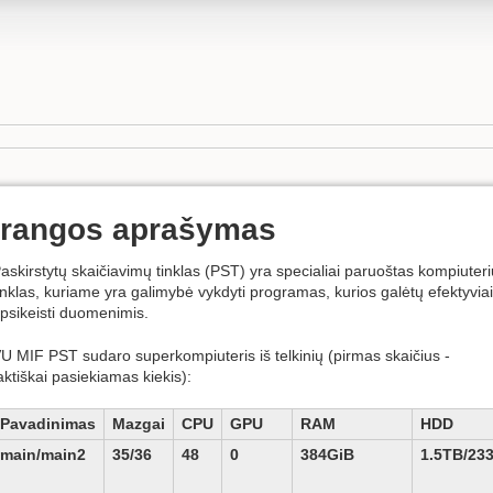
Įrangos aprašymas
askirstytų skaičiavimų tinklas (PST) yra specialiai paruoštas kompiuteri
inklas, kuriame yra galimybė vykdyti programas, kurios galėtų efektyviai
psikeisti duomenimis.
U MIF PST sudaro superkompiuteris iš telkinių (pirmas skaičius -
aktiškai pasiekiamas kiekis):
Pavadinimas
Mazgai
CPU
GPU
RAM
HDD
main/main2
35/36
48
0
384GiB
1.5TB/23