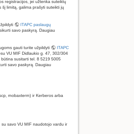
registracijos, jei užtenka suteiktų
 šį limitą, galima prašyti suteikti jų
žpildyti
ITAPC paslaugų
sikurti savo paskyrą. Daugiau
ugoms gauti turite užpildyti
ITAPC
dresu VU MIF Didlaukio g. 47, 302/304
būtina susitarti tel. 8 5219 5005
kurti savo paskyrą. Daugiau
nscp, mobaxterm) ir Kerberos arba
le su savo VU MIF naudotojo vardu ir