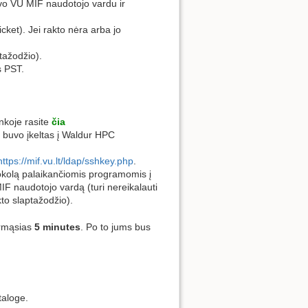
o VU MIF naudotojo vardu ir
ticket). Jei rakto nėra arba jo
ptažodžio).
s PST.
inkoje rasite
čia
is buvo įkeltas į Waldur HPC
https://mif.vu.lt/ldap/sshkey.php
.
kolą palaikančiomis programomis į
 naudotojo vardą (turi nereikalauti
kto slaptažodžio).
rmąsias
5 minutes
. Po to jums bus
aloge.