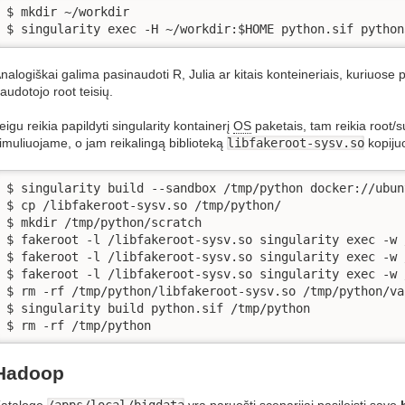
$ mkdir ~/workdir

$ singularity exec -H ~/workdir:$HOME python.sif python
nalogiškai galima pasinaudoti R, Julia ar kitais konteineriais, kuriuose 
audotojo root teisių.
eigu reikia papildyti singularity kontainerį
OS
paketais, tam reikia root/s
imuliuojame, o jam reikalingą biblioteką
libfakeroot-sysv.so
kopijuo
$ singularity build --sandbox /tmp/python docker://ubunt
$ cp /libfakeroot-sysv.so /tmp/python/

$ mkdir /tmp/python/scratch

$ fakeroot -l /libfakeroot-sysv.so singularity exec -w 
$ fakeroot -l /libfakeroot-sysv.so singularity exec -w 
$ fakeroot -l /libfakeroot-sysv.so singularity exec -w 
$ rm -rf /tmp/python/libfakeroot-sysv.so /tmp/python/va
$ singularity build python.sif /tmp/python

$ rm -rf /tmp/python
Hadoop
ataloge
/apps/local/bigdata
yra paruošti scenarijai pasileisti savo