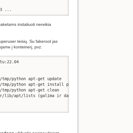
3 ...
paketams instaliuoti nereikia
uperuser teisių. Su fakeroot jas
jame į konteinerį, pvz:
u:22.04

/tmp/python apt-get update

/tmp/python apt-get install python3.10 ...

/tmp/python apt-get clean

r/lib/apt/lists (galima ir daugiau išvalyti, ko nereikia)
hadoop
užduotis pasinaudojant