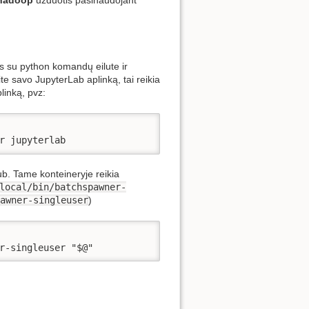
us su python komandų eilute ir
e savo JupyterLab aplinką, tai reikia
linką, pvz:
r jupyterlab
ub. Tame konteineryje reikia
local/bin/batchspawner-
awner-singleuser
)
r-singleuser "$@"