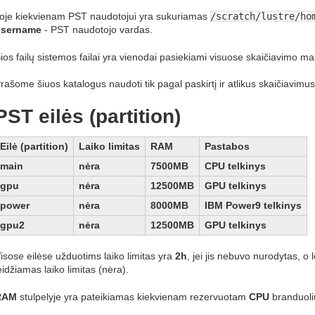
oje kiekvienam PST naudotojui yra sukuriamas
/scratch/lustre/ho
username
- PST naudotojo vardas.
ios failų sistemos failai yra vienodai pasiekiami visuose skaičiavimo 
rašome šiuos katalogus naudoti tik pagal paskirtį ir atlikus skaičiavimus -
PST eilės (partition)
Eilė (partition)
Laiko limitas
RAM
Pastabos
main
nėra
7500MB
CPU telkinys
gpu
nėra
12500MB
GPU telkinys
power
nėra
8000MB
IBM Power9 telkinys
gpu2
nėra
12500MB
GPU telkinys
isose eilėse užduotims laiko limitas yra
2h
, jei jis nebuvo nurodytas, o
eidžiamas laiko limitas (nėra).
RAM
stulpelyje yra pateikiamas kiekvienam rezervuotam
CPU
branduoli