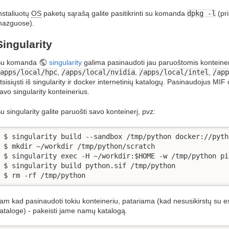
nstaliuotų
OS
paketų sąrašą galite pasitikrinti su komanda
dpkg -l
(pr
azguose).
Singularity
Su komanda
singularity
galima pasinaudoti jau paruoštomis konteiner
apps/local/hpc
,
/apps/local/nvidia
,
/apps/local/intel
,
/app
tsisiųsti iš singularity ir docker internetinių katalogų. Pasinaudojus MIF
avo singularity konteinerius.
u singularity galite paruošti savo konteinerį, pvz:
$ singularity build --sandbox /tmp/python docker://pytho
$ mkdir ~/workdir /tmp/python/scratch

$ singularity exec -H ~/workdir:$HOME -w /tmp/python pi
$ singularity build python.sif /tmp/python

$ rm -rf /tmp/python
am kad pasinaudoti tokiu konteineriu, patariama (kad nesusikirstų su
ataloge) - pakeisti jame namų katalogą.