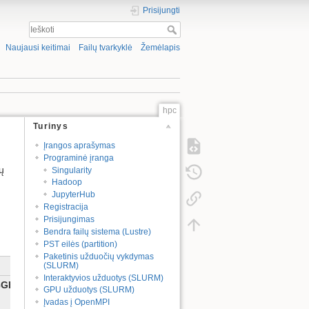
Prisijungti
Naujausi keitimai
Failų tvarkyklė
Žemėlapis
hpc
Turinys
Įrangos aprašymas
Programinė įranga
ų
Singularity
Hadoop
JupyterHub
Registracija
Prisijungimas
Bendra failų sistema (Lustre)
PST eilės (partition)
Paketinis užduočių vykdymas
Tinklas
Pastabos
(SLURM)
Interaktyvios užduotys (SLURM)
3GB
1Gbit/s,
CPU
GPU užduotys (SLURM)
2x10Gbit/s,
Įvadas į OpenMPI