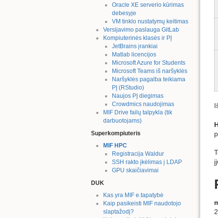
Oracle XE serverio kūrimas
debesyje
VM tinklo nustatymų keitimas
Versijavimo paslauga GitLab
Kompiuterinės klasės ir PĮ
JetBrains įrankiai
Matlab licencijos
Microsoft Azure for Students
Microsoft Teams iš naršyklės
Naršyklės pagalba teikiama
PĮ (RStudio)
Naujos PĮ diegimas
Crowdmics naudojimas
I
MIF Drive failų talpykla (tik
darbuotojams)
p
Superkompiuteris
MIF HPC
T
Registracija Waldur
į
SSH rakto įkėlimas į LDAP
GPU skaičiavimai
DUK
Kas yra MIF e.tapatybė
Kaip pasikeisti MIF naudotojo
2
slaptažodį?