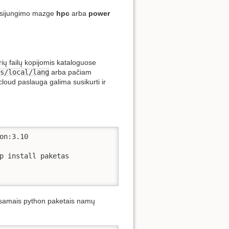
isijungimo mazge
hpc
arba
power
ių failų kopijomis kataloguose
s/local/lang
arba pačiam
 cloud paslauga galima susikurti ir
n:3.10

p install paketas

 esamais python paketais namų