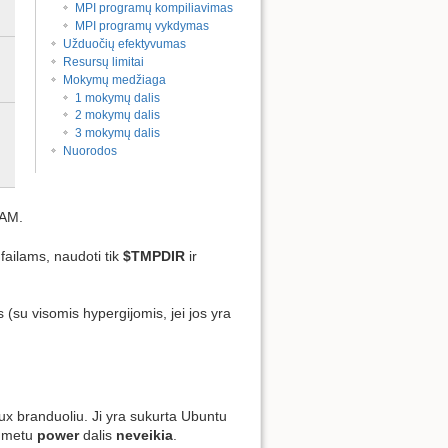
4xEDR(100Gbit/s)
MPI programų kompiliavimas
infiniband
MPI programų vykdymas
Užduočių efektyvumas
2x10Gbit/s,
CPU
Resursų limitai
4xEDR(100Gbit/s)
NVIDIA
Mokymų medžiaga
infiniband
DGX-1
1 mokymų dalis
2x10Gbit/s,
IBM
2 mokymų dalis
3 mokymų dalis
4xEDR(100Gbit/s)
Power
Nuorodos
infiniband
System
AC922
AM.
failams, naudoti tik
$TMPDIR
ir
(su visomis hypergijomis, jei jos yra
nux branduoliu. Ji yra sukurta Ubuntu
o metu
power
dalis
neveikia
.