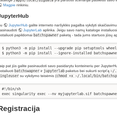
Magpie
rinkiniu.
JupyterHub
Su
JupyterHub
galite interneto naršyklės pagalba vykdyti skaičiavim
asinaudoti
JupyterLab
aplinka. Jeigu savo namų kataloge instaliuosit
nstaliuoti papildomai
batchspawner
paketą - tada jums startuos jūsų ap
$ python3 -m pip install --upgrade pip setuptools wheel

$ python3 -m pip install --ignore-installed batchspawne
aip pat jūs galite pasinaudoti savo pasidarytu konteineriu per JupyterH
nstaliuoti
batchswapner
ir
jupyterlab
paketus bei sukurti script'ą
~/.
ingleuser
su vykdymo teisėmis (
chmod +x ~/.local/bin/batchsp
#!/bin/sh

exec singularity exec --nv myjupyterlab.sif batchspawne
Registracija