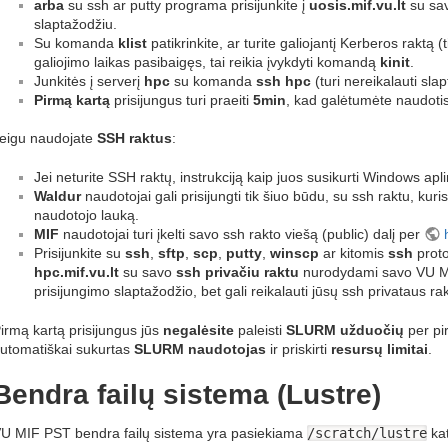
arba
su ssh ar putty programa prisijunkite į
uosis.mif.vu.lt
su sav
slaptažodžiu.
Su komanda
klist
patikrinkite, ar turite galiojantį Kerberos raktą (
galiojimo laikas pasibaigęs, tai reikia įvykdyti komandą
kinit
.
Junkitės į serverį
hpc
su komanda
ssh hpc
(turi nereikalauti sla
Pirmą kartą
prisijungus turi praeiti
5min
, kad galėtumėte naudoti
eigu naudojate
SSH raktus
:
Jei neturite SSH raktų, instrukciją kaip juos susikurti Windows apl
Waldur
naudotojai gali prisijungti tik šiuo būdu, su ssh raktu, kur
naudotojo lauką.
MIF
naudotojai turi įkelti savo ssh rakto viešą (public) dalį per
Prisijunkite su
ssh
,
sftp
,
scp
,
putty
,
winscp
ar kitomis
ssh
proto
hpc.mif.vu.lt
su savo
ssh privačiu raktu
nurodydami savo VU MIF
prisijungimo slaptažodžio, bet gali reikalauti jūsų ssh privataus ra
irmą kartą prisijungus jūs
negalėsite
paleisti
SLURM užduočių
per pi
utomatiškai sukurtas
SLURM naudotojas
ir priskirti
resursų limitai
.
Bendra failų sistema (Lustre)
U MIF PST bendra failų sistema yra pasiekiama
/scratch/lustre
kat