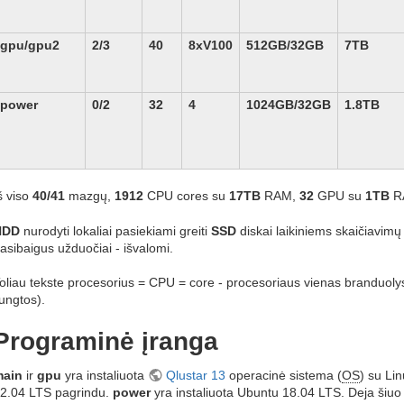
gpu/gpu2
2/3
40
8xV100
512GB/32GB
7TB
power
0/2
32
4
1024GB/32GB
1.8TB
š viso
40/41
mazgų,
1912
CPU cores su
17TB
RAM,
32
GPU su
1TB
R
HDD
nurodyti lokaliai pasiekiami greiti
SSD
diskai laikiniems skaičiavimų 
asibaigus užduočiai - išvalomi.
oliau tekste procesorius = CPU = core - procesoriaus vienas branduolys 
jungtos).
Programinė įranga
main
ir
gpu
yra instaliuota
Qlustar 13
operacinė sistema (
OS
) su Li
2.04 LTS pagrindu.
power
yra instaliuota Ubuntu 18.04 LTS. Deja šiu