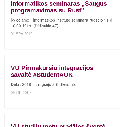
Informatikos seminaras „Saugus
programavimas su Rust"
Kviečiame į Informatikos instituto seminarą rugsėjo 11 d.
16:00 101a. (Didlaukio 47).
01.SPA.2019
VU Pirmakursių integracijos
savaitė #StudentAUK
Data:
2019 m. rugsėjo 2-6 dienomis
09.LIE.2019
VU studijų metų pradžios šventė