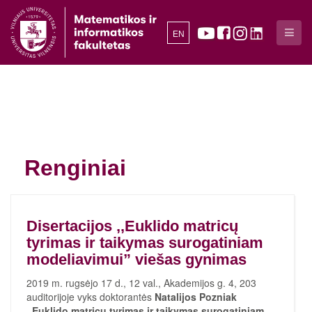
EN
Renginiai
Disertacijos ,,Euklido matricų
tyrimas ir taikymas surogatiniam
modeliavimui” viešas gynimas
2019 m. rugsėjo 17 d., 12 val., Akademijos g. 4, 203
auditorijoje vyks doktorantės
Natalijos Pozniak
,,Euklido matricų tyrimas ir taikymas
surogatiniam