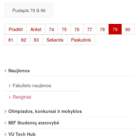
Puslapis 79 iš 86
Pradėti
Ankst
74
75
76
77
78
79
80
81
82
83
Sekantis
Paskutinis
Naujienos
Fakulteto naujienos
Renginiai
Olimpiados, konkursai ir mokyklos
MIF Studentų atstovybė
VU Tech Hub