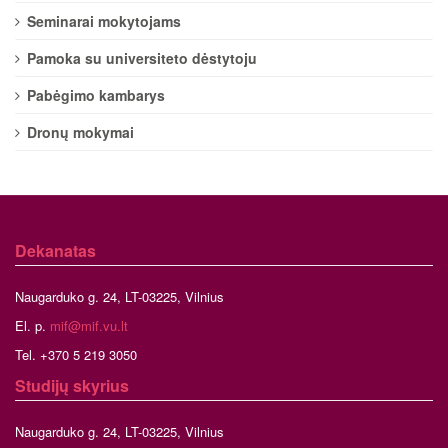
Seminarai mokytojams
Pamoka su universiteto dėstytoju
Pabėgimo kambarys
Dronų mokymai
Dekanatas
Naugarduko g. 24, LT-03225, Vilnius
El. p.
mif@mif.vu.lt
Tel. +370 5 219 3050
Studijų skyrius
Naugarduko g. 24, LT-03225, Vilnius