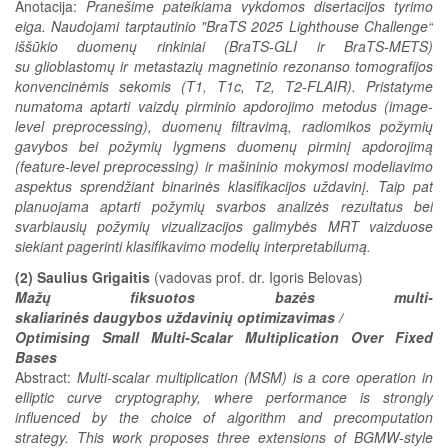
Anotacija:
Pranešime pateikiama vykdomos disertacijos tyrimo
eiga. Naudojami tarptautinio "BraTS 2025 Lighthouse Challenge“
iššūkio duomenų rinkiniai (BraTS-GLI ir BraTS-METS)
su glioblastomų ir metastazių magnetinio rezonanso tomografijos
konvencinėmis sekomis (T1, T1c, T2, T2-FLAIR). Pristatyme
numatoma aptarti vaizdų pirminio apdorojimo metodus (image-
level preprocessing), duomenų filtravimą, radiomikos požymių
gavybos bei požymių lygmens duomenų pirminį apdorojimą
(feature-level preprocessing) ir mašininio mokymosi modeliavimo
aspektus sprendžiant binarinės klasifikacijos uždavinį. Taip pat
planuojama aptarti požymių svarbos analizės rezultatus bei
svarbiausių požymių vizualizacijos galimybės MRT vaizduose
siekiant pagerinti klasifikavimo modelių interpretabilumą.
(2) Saulius Grigaitis
(vadovas prof. dr. Igoris Belovas)
Mažų fiksuotos bazės multi-
skaliarinės daugybos uždavinių optimizavimas /
Optimising Small Multi-Scalar Multiplication Over Fixed
Bases
Abstract:
Multi-scalar multiplication (MSM) is a core operation in
elliptic curve cryptography, where performance is strongly
influenced by the choice of algorithm and precomputation
strategy. This work proposes three extensions of BGMW-style