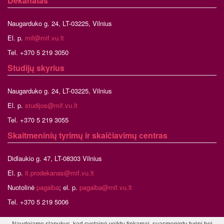
Dekanatas
Naugarduko g. 24, LT-03225, Vilnius
El. p.
mif@mif.vu.lt
Tel. +370 5 219 3050
Studijų skyrius
Naugarduko g. 24, LT-03225, Vilnius
El. p.
studijos@mif.vu.lt
Tel. +370 5 219 3055
Skaitmeninių tyrimų ir skaičiavimų centras
Didlaukio g. 47, LT-08303 Vilnius
El. p.
it.prodekanas@mif.vu.lt
Nuotolinė
pagalba
; el. p.
pagalba@mif.vu.lt
Tel. +370 5 219 5006