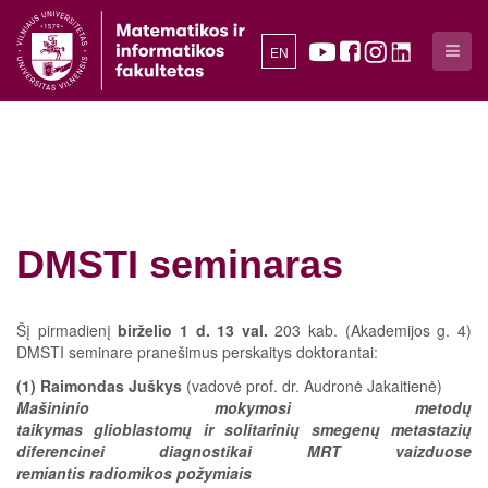
EN
DMSTI seminaras
Šį pirmadienį
birželio 1 d. 13 val.
203 kab. (Akademijos g. 4)
DMSTI seminare pranešimus perskaitys doktorantai:
(1)
Raimondas Juškys
(vadovė prof. dr. Audronė Jakaitienė)
Mašininio mokymosi metodų
taikymas glioblastomų ir solitarinių smegenų metastazių
diferencinei diagnostikai MRT vaizduose
remiantis radiomikos požymiais