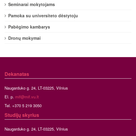
Seminarai mokytojams
Pamoka su universiteto dėstytoju
Pabėgimo kambarys
Dronų mokymai
Dekanatas
Naugarduko g. 24, LT-03225, Vilnius
El. p.
mif@mif.vu.lt
Tel. +370 5 219 3050
Studijų skyrius
Naugarduko g. 24, LT-03225, Vilnius