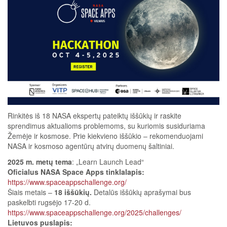
Rinkitės iš 18 NASA ekspertų pateiktų iššūkių ir raskite
sprendimus aktualioms problemoms, su kuriomis susiduriama
Žemėje ir kosmose. Prie kiekvieno iššūkio – rekomenduojami
NASA ir kosmoso agentūrų atvirų duomenų šaltiniai.
2025 m. metų tema
: „Learn Launch Lead“
Oficialus NASA Space Apps tinklalapis:
https://www.spaceappschallenge.org/
Šiais metais –
18 iššūkių.
Detalūs iššūkių aprašymai bus
paskelbti rugsėjo 17-20 d.
https://www.spaceappschallenge.org/2025/challenges/
Lietuvos puslapis: