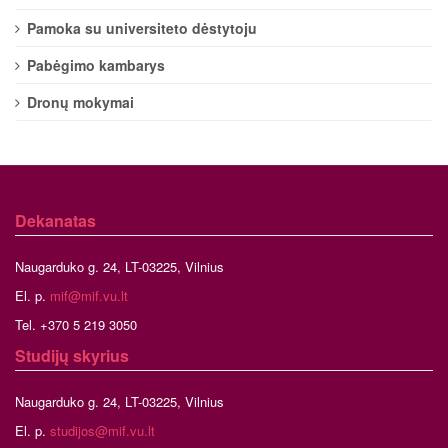
Pamoka su universiteto dėstytoju
Pabėgimo kambarys
Dronų mokymai
Dekanatas
Naugarduko g. 24, LT-03225, Vilnius
El. p.
mif@mif.vu.lt
Tel. +370 5 219 3050
Studijų skyrius
Naugarduko g. 24, LT-03225, Vilnius
El. p.
studijos@mif.vu.lt