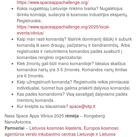
https://www.spaceappschallenge.org/
Kokia nugalėtojų Lietuvoje rinkimo tvarka? Nugalėtojus
išrinks komisija, sudaryta iš kosmoso industrijos ekspertų.
Registruokis:
https://www.spaceappschallenge.org/2025/local-
events/vilnius/
Kaip man rasti komandą? Išsirink dominantį iššūkį ir suburk
komandą iš savo draugų, pažįstamų ir bendraminčių. Arba
registruokis ir neturintiems komandos padės susiburti į
komandas renginio organizatoriai.
Kiek žmonių gali būti mano komandoje? Idealus skaičius
komandos narių yra 3-5 žmonės. Komandos narių limitas
yra 6 žmonės.
Kaip užregistruoti komandą? Registruotis reikia pirmiausia
individualiai, tuomet bus galima priskirti dalyvius komandai.
Kas padės komandoms? Visą savaitgalį dalyviams padės
mentorių komanda.
Kur kreiptis su klausimais?
space@vitp.lt
Nasa Space Apps Vilnius 2025
rėmėja
– Kongsberg
NanoAvionics.
Partneriai
–
Lietuvos kosmoso klasteris
,
Europos kosmoso
agentūros verslo inkubavimo centras Lietuvoje
ir
Lietuvos