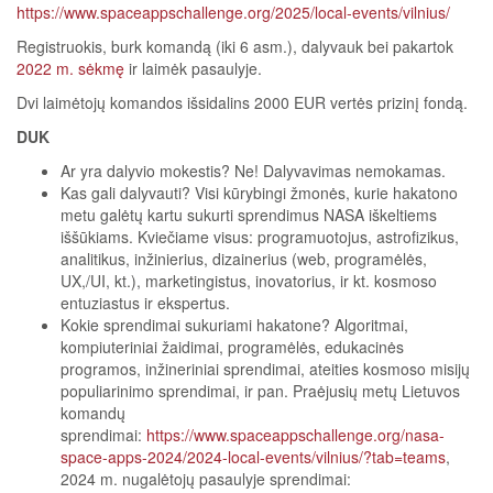
https://www.spaceappschallenge.org/2025/local-events/vilnius/
Registruokis, burk komandą (iki 6 asm.), dalyvauk bei pakartok
2022 m. sėkmę
ir laimėk pasaulyje.
Dvi laimėtojų komandos išsidalins 2000 EUR vertės prizinį fondą.
DUK
Ar yra dalyvio mokestis? Ne! Dalyvavimas nemokamas.
Kas gali dalyvauti? Visi kūrybingi žmonės, kurie hakatono
metu galėtų kartu sukurti sprendimus NASA iškeltiems
iššūkiams. Kviečiame visus: programuotojus, astrofizikus,
analitikus, inžinierius, dizainerius (web, programėlės,
UX,/UI, kt.), marketingistus, inovatorius, ir kt. kosmoso
entuziastus ir ekspertus.
Kokie sprendimai sukuriami hakatone? Algoritmai,
kompiuteriniai žaidimai, programėlės, edukacinės
programos, inžineriniai sprendimai, ateities kosmoso misijų
populiarinimo sprendimai, ir pan. Praėjusių metų Lietuvos
komandų
sprendimai:
https://www.spaceappschallenge.org/nasa-
space-apps-2024/2024-local-events/vilnius/?tab=teams
,
2024 m. nugalėtojų pasaulyje sprendimai: